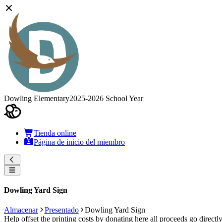
Dowling Elementary
2025-2026 School Year
Tienda online
Página de inicio del miembro
Dowling Yard Sign
Almacenar
Presentado
Dowling Yard Sign
Help offset the printing costs by donating here all proceeds go directl